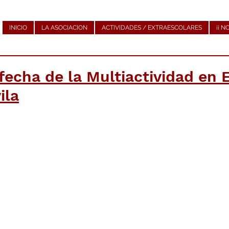
INICIO
LA ASOCIACION
ACTIVIDADES / EXTRAESCOLARES
¡¡ N
echa de la Multiactividad en E
ila