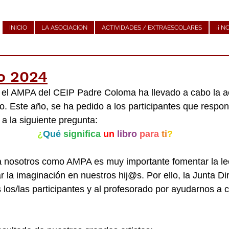
INICIO
LA ASOCIACION
ACTIVIDADES / EXTRAESCOLARES
¡¡ N
ro 2024
 el AMPA del CEIP Padre Coloma ha llevado a cabo la ac
ibro. Este año, se ha pedido a los participantes que respon
a la siguiente pregunta:
¿
Qué 
significa
un
libro
para
ti
?
 nosotros como AMPA es muy importante fomentar la lec
r la imaginación en nuestros hij@s. Por ello, la Junta Dir
 los/las participantes y al profesorado por ayudarnos a c