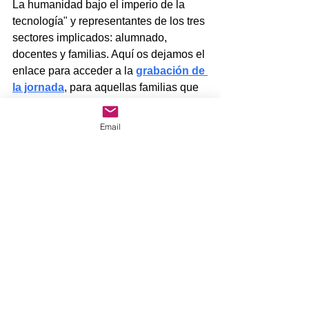
La humanidad bajo el imperio de la 
tecnología" y representantes de los tres 
sectores implicados: alumnado, 
docentes y familias. Aquí os dejamos el 
enlace para acceder a la 
grabación de 
la jornada
, para aquellas familias que 
deseen profundizar.
Email
guia_familias_navegacion_segura
.pdf
Descargar PDF • 70.40MB
guia_alumnado_navegacion_segura
.pdf
Descargar PDF • 49.04MB