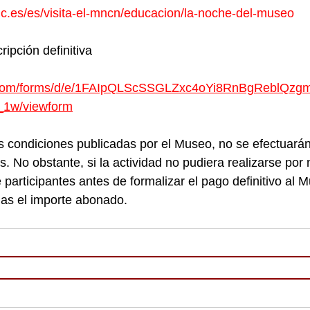
c.es/es/visita-el-mncn/educacion/la-noche-del-museo
ripción definitiva
e.com/forms/d/e/1FAIpQLScSSGLZxc4oYi8RnBgReblQzgm
_1w/viewform
s condiciones publicadas por el Museo, no se efectuará
. No obstante, si la actividad no pudiera realizarse por
participantes antes de formalizar el pago definitivo al 
lias el importe abonado.