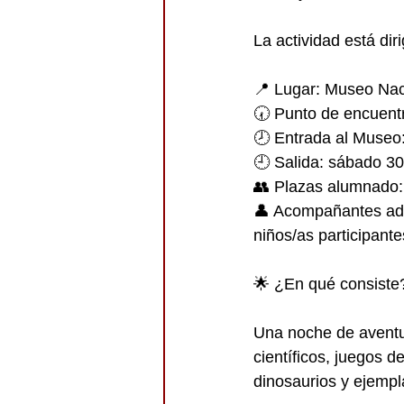
La actividad está di
📍 Lugar: Museo Naci
🕢 Punto de encuentr
🕗 Entrada al Museo:
🕘 Salida: sábado 30
👥 Plazas alumnado:
👤 Acompañantes adu
niños/as participante
🌟 ¿En qué consiste
Una noche de aventur
científicos, juegos d
dinosaurios y ejempl