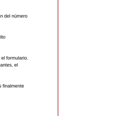
n del número 
lto 
l formulario. 
antes, el 
 finalmente 