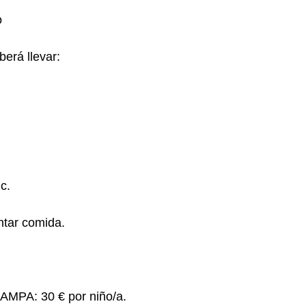
o
berá llevar:
c.
ntar comida.
l AMPA: 30 € por niño/a.