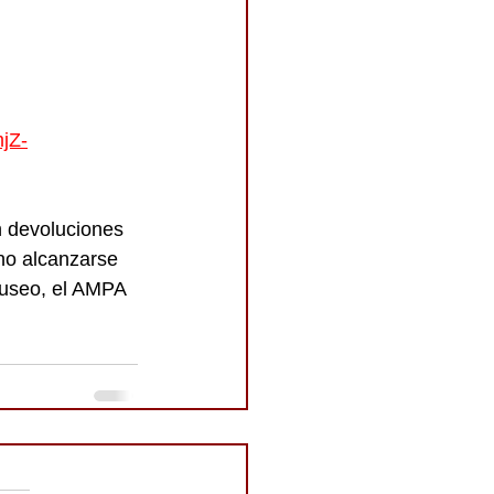
jZ-
n devoluciones 
 no alcanzarse 
Museo, el AMPA 