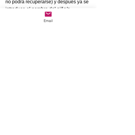
no podrá recuperarse) y después ya se 
introduce el nombre del niño/a 
participante.
Email
Tenéis toda la semana para formalizar 
la inscripción y así poder saber si 
logramos el mínimo necesario para que 
salga la multiactividad. Si lo logramos 
ya os informaremos del plazo para 
abonar el importe a través de la cuenta 
del AMPA. ¡Animaos!.
Comentarios
Escribir un comentario...