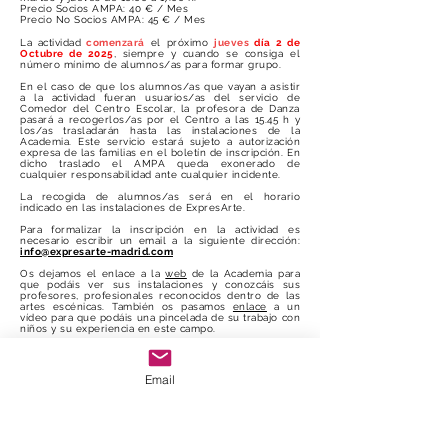
Precio Socios AMPA: 40 € / Mes
Precio No Socios AMPA: 45 € / Mes
La actividad
comenzará
el próximo
jueves
día 2 de
Octubre de 2025
, siempre y cuando se consiga el
número mínimo de alumnos/as para formar grupo.
En el caso de que los alumnos/as que vayan a asistir
a la actividad fueran usuarios/as del servicio de
Comedor del Centro Escolar, la profesora de Danza
pasará a recogerlos/as por el Centro a las 15.45 h y
los/as trasladarán hasta las instalaciones de la
Academia. Este servicio estará sujeto a autorización
expresa de las familias en el boletín de inscripción. En
dicho traslado el AMPA queda exonerado de
cualquier responsabilidad ante cualquier incidente.
La recogida de alumnos/as será en el horario
indicado en las instalaciones de ExpresArte.
Para formalizar la inscripción en la actividad es
necesario
escribir un email a la siguiente dirección:
info@expresarte-madrid.com
Os dejamos el enlace a la
web
de la Academia para
que podáis ver sus instalaciones y conozcáis sus
profesores, profesionales reconocidos dentro de las
artes escénicas. También os pasamos
enlace
a un
vídeo para que podáis una pincelada de su trabajo con
niños y su experiencia en este campo.
Además contamos con la suerte de que la Directora
de ExpresArte, Beatriz, es madre de una de nuestras
alumnas de Primaria.
Email
Esperamos que estas nuevas actividades sean de
vuestro agrado y os animéis a apuntar a vuestros/as
hijos/as.