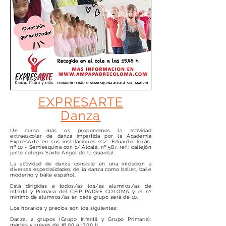
EXPRESARTE
Danza
Un curso más os proponemos la actividad
extraescolar de danza impartida por la Academia
ExpresArte en sus instalaciones (C/. Eduardo Terán,
nº 10 - Semiesquina con c/.Alcalá, nº 587, ref.: callejón
junto colegio Santo Ángel de la Guarda).
La actividad de danza consiste en una iniciación a
diversas especialidades de la danza como ballet, baile
moderno y baile español.
Está dirigidas a todos/as los/as alumnos/as de
Infantil y Primaria del CEIP PADRE COLOMA y el nº
mínimo de alumnos/as en cada grupo será de 10.
Los horarios y precios son los siguientes:
Danza, 2 grupos (Grupo Infantil y Grupo Primaria):
martes y jueves de 16.00 a 17.00 h.