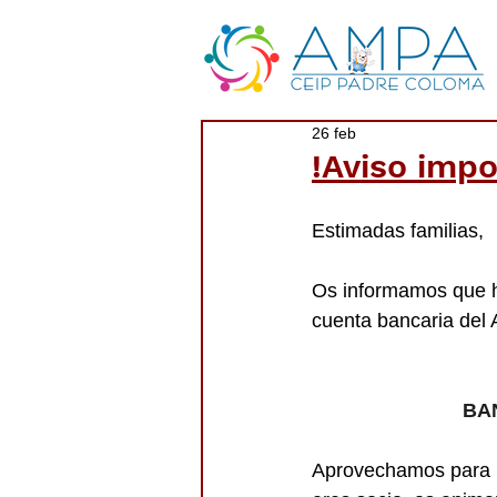
26 feb
!Aviso imp
Estimadas familias,
Os informamos que h
cuenta bancaria del 
BAN
Aprovechamos para r