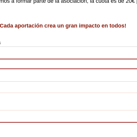
mos a formar parte de la asociación, la cuota es de 20€ p
¡Cada aportación crea un gran impacto en todos!
a