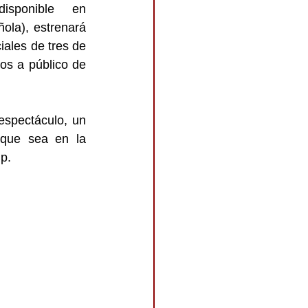
, está disponible en 
ola), estrenará 
les de tres de 
dos a público de 
espectáculo, un 
que sea en la 
p.