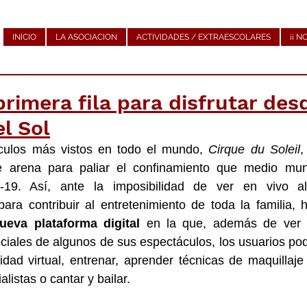
INICIO
LA ASOCIACION
ACTIVIDADES / EXTRAESCOLARES
¡¡ N
rimera fila para disfrutar des
el Sol
culos más vistos en todo el mundo, 
Cirque du Soleil
,
e arena para paliar el confinamiento que medio mun
-19. Así, ante la imposibilidad de ver en vivo a
ueva plataforma digital
 en la que, además de ver a
les de algunos de sus espectáculos, los usuarios podr
idad virtual, entrenar, aprender técnicas de maquillaj
listas o cantar y bailar.