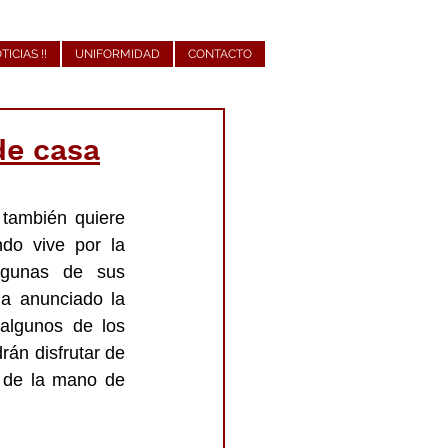
OTICIAS !!
UNIFORMIDAD
CONTACTO
de casa
 también quiere 
do vive por la 
lgunas de sus 
representaciones y para contribuir al entretenimiento de toda la familia, ha anunciado la 
lgunos de los 
án disfrutar de 
e de la mano de 