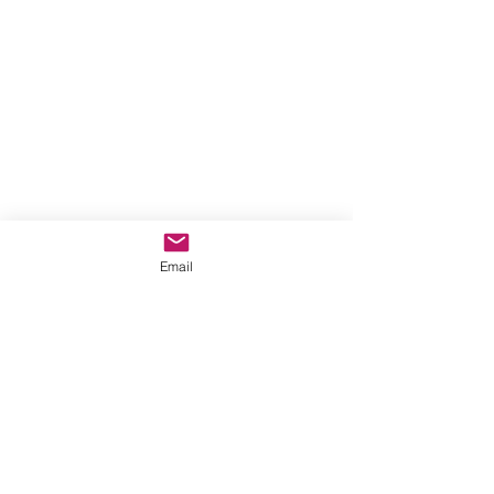
Email
- Benjamín / Alevín / Infantil: