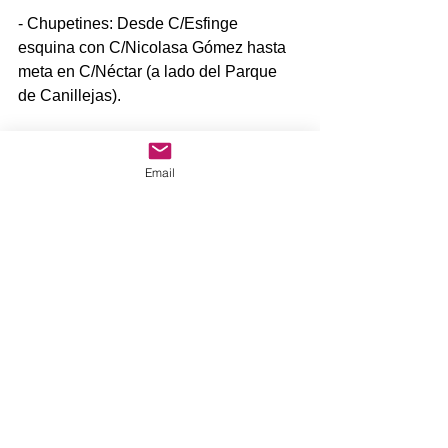
- Chupetines: Desde C/Esfinge 
esquina con C/Nicolasa Gómez hasta 
meta en C/Néctar (a lado del Parque 
de Canillejas).
- Prebenjamines:
Email
- Benjamín / Alevín / Infantil: