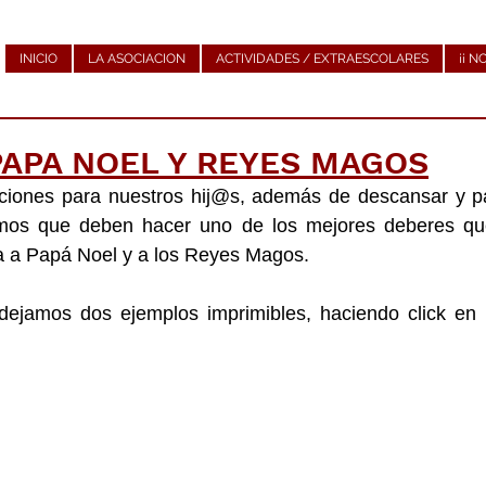
INICIO
LA ASOCIACION
ACTIVIDADES / EXTRAESCOLARES
¡¡ N
PAPA NOEL Y REYES MAGOS
iones para nuestros hij@s, además de descansar y pas
mos que deben hacer uno de los mejores deberes que
rta a Papá Noel y a los Reyes Magos.
ejamos dos ejemplos imprimibles, haciendo click en 