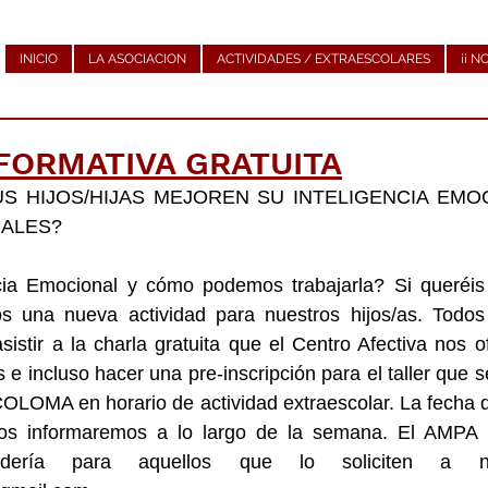
INICIO
LA ASOCIACION
ACTIVIDADES / EXTRAESCOLARES
¡¡ N
FORMATIVA GRATUITA
S HIJOS/HIJAS MEJOREN SU INTELIGENCIA EMOC
ALES? 
cia Emocional y cómo podemos trabajarla? Si queréis
 una nueva actividad para nuestros hijos/as. Todos 
sistir a la charla gratuita que el Centro Afectiva nos of
e incluso hacer una pre-inscripción para el taller que se
OMA en horario de actividad extraescolar. La fecha de
 os informaremos a lo largo de la semana. El AMPA p
rdería para aquellos que lo soliciten a nue