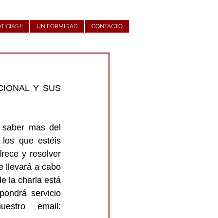
OTICIAS !!
UNIFORMIDAD
CONTACTO
IONAL Y SUS 
 saber mas del 
los que estéis 
rece y resolver 
 llevará a cabo 
 la charla está 
ondrá servicio 
stro email: 