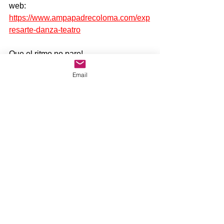
web: 
https://www.ampapadrecoloma.com/exp
resarte-danza-teatro
Que el ritmo no pare!
Email
Un saludo.
Comentarios
Escribir un comentario...