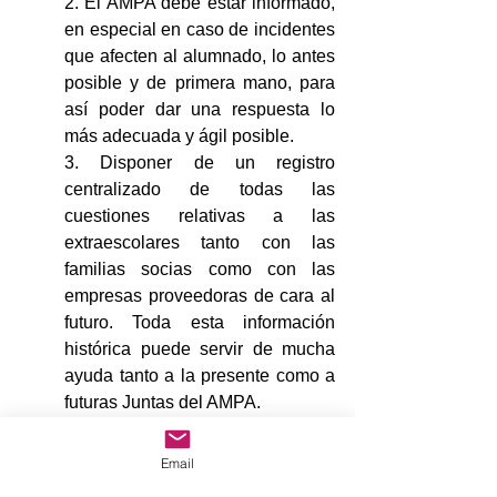
2. El AMPA debe estar informado, 
en especial en caso de incidentes 
que afecten al alumnado, lo antes 
posible y de primera mano, para 
así poder dar una respuesta lo 
más adecuada y ágil posible.
3. Disponer de un registro 
centralizado de todas las 
cuestiones relativas a las 
extraescolares tanto con las 
familias socias como con las 
empresas proveedoras de cara al 
futuro. Toda esta información 
histórica puede servir de mucha 
ayuda tanto a la presente como a 
futuras Juntas del AMPA.
Muchas gracias por vuestra 
Email
colaboración.