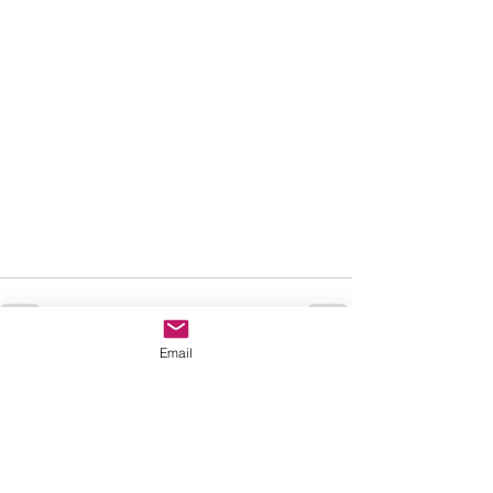
Email
Comentarios
Escribir un comentario...