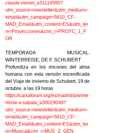
claude-monet_a31114595?
utm_source=newsletter&utm_medium=
email&utm_campaign=5610_CF-
MAD_Email&utm_content=ES&utm_ter
m=Proyecciones&crm_i=PROYC_1_F
OR
TEMPORADA MUSICAL. 
WINTERREISE, DE F. SCHUBERT
Profundiza en los rincones del alma 
humana con esta versión escenificada 
del Viaje de invierno de Schubert. 19 de 
octubre, a las 19 horas
https://caixaforum.org/es/madrid/p/winte
rreise-x-sabata_a30029049?
utm_source=newsletter&utm_medium=
email&utm_campaign=5610_CF-
MAD_Email&utm_content=ES&utm_ter
m=Musica&crm_i=MUS_2_GEN