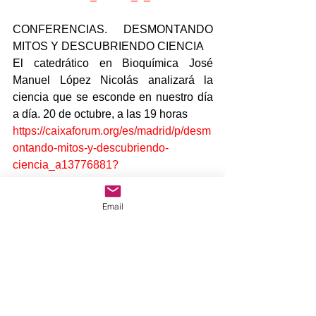
CONFERENCIAS. DESMONTANDO 
MITOS Y DESCUBRIENDO CIENCIA
El catedrático en Bioquímica José 
Manuel López Nicolás analizará la 
ciencia que se esconde en nuestro día 
a día. 20 de octubre, a las 19 horas
https://caixaforum.org/es/madrid/p/desm
ontando-mitos-y-descubriendo-
ciencia_a13776881?
utm_source=newsletter&utm_medium=
email&utm_campaign=5610_CF-
Email
MAD_Email&utm_content=ES&utm_ter
m=Conferencias-y-
debates&crm_i=CONDEB_1_FOR
PROYECCIONES SALA C. BARBARA 
RUBIN & THE EXPLODING NY