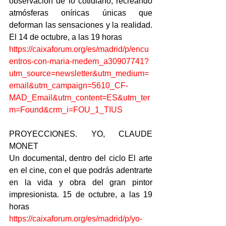
observación de lo cotidiano, recreando 
atmósferas oníricas únicas que 
deforman las sensaciones y la realidad. 
El 14 de octubre, a las 19 horas
https://caixaforum.org/es/madrid/p/encu
entros-con-maria-medem_a30907741?
utm_source=newsletter&utm_medium=
email&utm_campaign=5610_CF-
MAD_Email&utm_content=ES&utm_ter
m=Found&crm_i=FOU_1_TIUS
PROYECCIONES. YO, CLAUDE 
MONET
Un documental, dentro del ciclo El arte 
en el cine, con el que podrás adentrarte 
en la vida y obra del gran pintor 
impresionista. 15 de octubre, a las 19 
horas
https://caixaforum.org/es/madrid/p/yo-