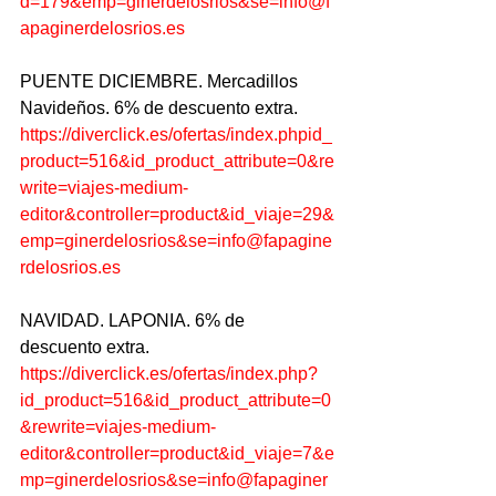
d=179&emp=ginerdelosrios&se=info@f
apaginerdelosrios.es
PUENTE DICIEMBRE. Mercadillos 
Navideños. 6% de descuento extra.
https://diverclick.es/ofertas/index.phpid_
product=516&id_product_attribute=0&re
write=viajes-medium-
editor&controller=product&id_viaje=29&
emp=ginerdelosrios&se=info@fapagine
rdelosrios.es
NAVIDAD. LAPONIA. 6% de 
descuento extra.
https://diverclick.es/ofertas/index.php?
id_product=516&id_product_attribute=0
&rewrite=viajes-medium-
editor&controller=product&id_viaje=7&e
mp=ginerdelosrios&se=info@fapaginer