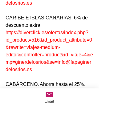
delosrios.es
CARIBE E ISLAS CANARIAS. 6% de 
descuento extra.
https://diverclick.es/ofertas/index.php?
id_product=516&id_product_attribute=0
&rewrite=viajes-medium-
editor&controller=product&id_viaje=4&e
mp=ginerdelosrios&se=info@fapaginer
delosrios.es
CABÁRCENO. Ahorra hasta el 25%.
https://diverclick.es/ofertas/index.php?
id_product=864&id_product_attribute=1
Email
0961&rewrite=parque-natural-de-
cabarceno&controller=product&emp=gi
nerdelosrios&se=info%40fapaginerdelo
srios.es