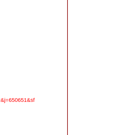
&j=650651&sf