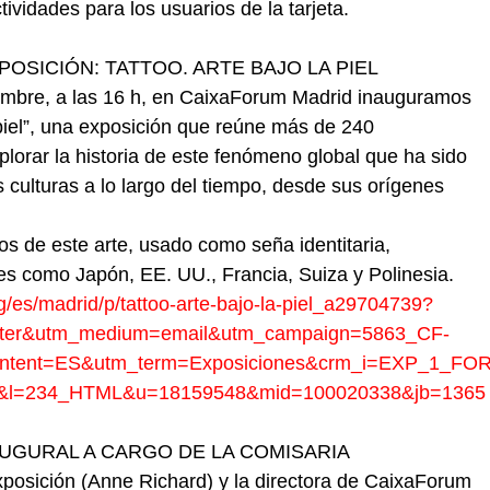
ividades para los usuarios de la tarjeta.
ICIÓN: TATTOO. ARTE BAJO LA PIEL       
iembre, a las 16 h, en CaixaForum Madrid inauguramos
a piel”, una exposición que reúne más de 240
plorar la historia de este fenómeno global que ha sido
as culturas a lo largo del tiempo, desde sus orígenes
s de este arte, usado como seña identitaria,
s como Japón, EE. UU., Francia, Suiza y Polinesia.
rg/es/madrid/p/tattoo-arte-bajo-la-piel_a29704739?
tter&utm_medium=email&utm_campaign=5863_CF-
ntent=ES&utm_term=Exposiciones&crm_i=EXP_1_FOR
&l=234_HTML&u=18159548&mid=100020338&jb=1365
UGURAL A CARGO DE LA COMISARIA
xposición (Anne Richard) y la directora de CaixaForum