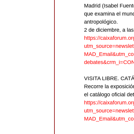
Madrid (Isabel Fuente
que examina el mundo
antropológico.
2 de diciembre, a las
https://caixaforum.o
utm_source=newsle
MAD_Email&utm_con
debates&crm_i=C
VISITA LIBRE. CA
Recorre la exposició
el catálogo oficial de
https://caixaforum.o
utm_source=newsle
MAD_Email&utm_co