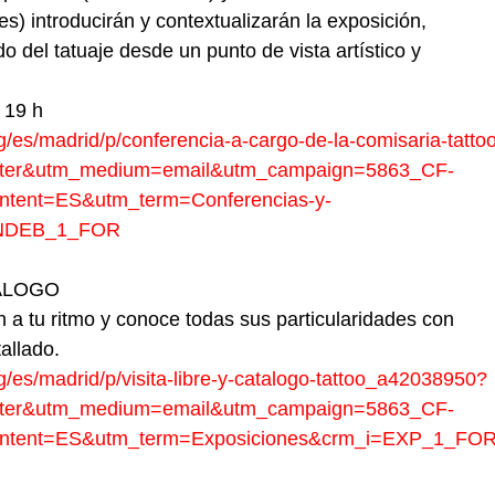
s) introducirán y contextualizarán la exposición,
 del tatuaje desde un punto de vista artístico y
 19 h
rg/es/madrid/p/conferencia-a-cargo-de-la-comisaria-tat
tter&utm_medium=email&utm_campaign=5863_CF-
tent=ES&utm_term=Conferencias-y-
ONDEB_1_FOR
TÁLOGO
n a tu ritmo y conoce todas sus particularidades con
tallado.
rg/es/madrid/p/visita-libre-y-catalogo-tattoo_a42038950?
tter&utm_medium=email&utm_campaign=5863_CF-
ntent=ES&utm_term=Exposiciones&crm_i=EXP_1_FO