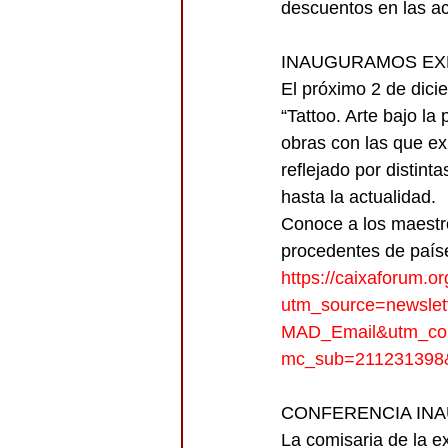
descuentos en las act
INAUGURAMOS EXPOS
El próximo 2 de dic
“Tattoo. Arte bajo l
obras con las que ex
reflejado por distint
hasta la actualidad.
Conoce a los maestro
procedentes de paíse
https://caixaforum.o
utm_source=newsle
MAD_Email&utm_co
mc_sub=211231398
CONFERENCIA INA
La comisaria de la e