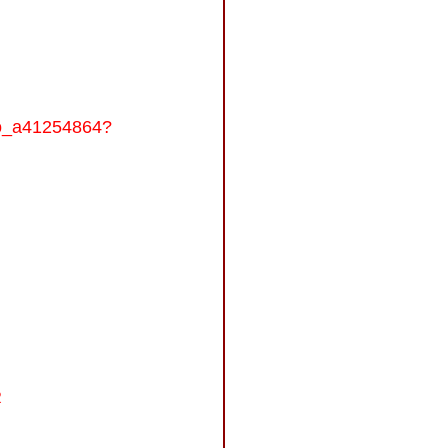
too_a41254864?
R