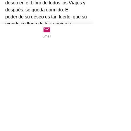
deseo en el Libro de todos los Viajes y 
después, se queda dormido. El
poder de su deseo es tan fuerte, que su 
mundo se llena de luz, sonido y
color: acróbatas, malabaristas, músicos 
Email
y trapecistas inundan su
universo.
Página de acceso: 
diverclick.es/ginerdelosrios
 Clave de 
acceso:
ginerdelosrios01
Recibid un cordial saludo.
Comentarios