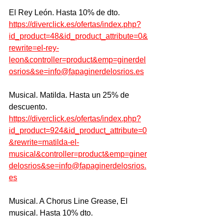
El Rey León. Hasta 10% de dto.
https://diverclick.es/ofertas/index.php?
id_product=48&id_product_attribute=0&
rewrite=el-rey-
leon&controller=product&emp=ginerdel
osrios&se=info@fapaginerdelosrios.es
Musical. Matilda. Hasta un 25% de 
descuento.
https://diverclick.es/ofertas/index.php?
id_product=924&id_product_attribute=0
&rewrite=matilda-el-
musical&controller=product&emp=giner
delosrios&se=info@fapaginerdelosrios.
es
Musical. A Chorus Line Grease, El 
musical. Hasta 10% dto.