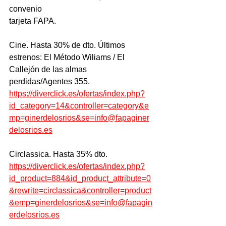
convenio
tarjeta FAPA.
Cine. Hasta 30% de dto. Últimos 
estrenos: El Método Wiliams / El
Callejón de las almas 
perdidas/Agentes 355.
https://diverclick.es/ofertas/index.php?
id_category=14&controller=category&e
mp=ginerdelosrios&se=info@fapaginer
delosrios.es
Circlassica. Hasta 35% dto.
https://diverclick.es/ofertas/index.php?
id_product=884&id_product_attribute=0
&rewrite=circlassica&controller=product
&emp=ginerdelosrios&se=info@fapagin
erdelosrios.es