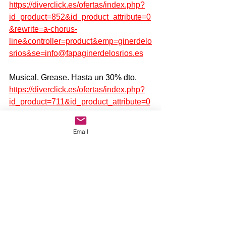
https://diverclick.es/ofertas/index.php?
id_product=852&id_product_attribute=0
&rewrite=a-chorus-
line&controller=product&emp=ginerdelo
srios&se=info@fapaginerdelosrios.es
Musical. Grease. Hasta un 30% dto.
https://diverclick.es/ofertas/index.php?
id_product=711&id_product_attribute=0
&rewrite=grease&controller=product&e
mp=ginerdelosrios&se=info@fapaginer
Email
delosrios.es
Estas son algunas de las propuestas. 
Consulta más información en su
página.
Página de acceso: 
https://diverclick.es/ginerdelosrios/