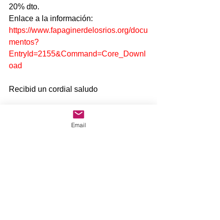
20% dto.     
Enlace a la información:
https://www.fapaginerdelosrios.org/docu
mentos?
EntryId=2155&Command=Core_Downl
oad
Recibid un cordial saludo 
 Si eres socio, solicita tu tarjeta FAPA 
Email
enviando un e-mail a 
ampapadrecoloma@gmail.com
solitándola. 
Comentarios