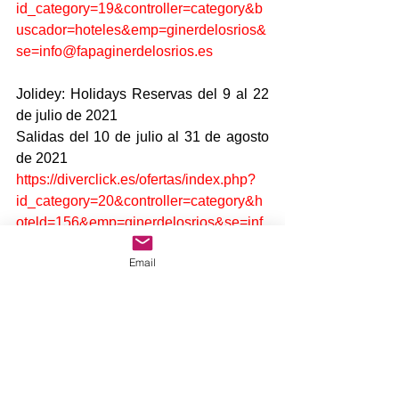
id_category=19&controller=category&b
uscador=hoteles&emp=ginerdelosrios&
se=info@fapaginerdelosrios.es
Jolidey: Holidays Reservas del 9 al 22 
de julio de 2021
Salidas del 10 de julio al 31 de agosto 
de 2021
https://diverclick.es/ofertas/index.php?
id_category=20&controller=category&h
oteld=156&emp=ginerdelosrios&se=inf
o@fapaginerdelosrios.es
Email
Ofertas destacadas:
https://diverclick.es/ofertas/index.php?
id_category=19&controller=category&e
mp=ginerdelosrios&se=info@fapaginer
delosrios.es