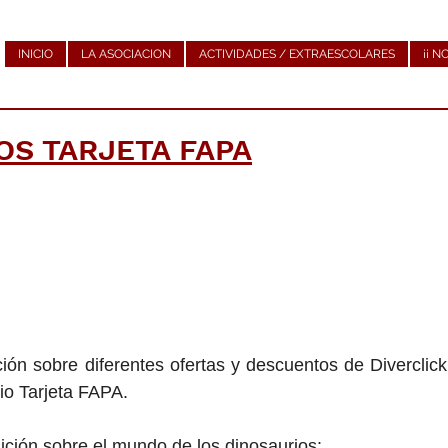
INICIO
LA ASOCIACION
ACTIVIDADES / EXTRAESCOLARES
¡¡ N
S TARJETA FAPA
ón sobre diferentes ofertas y descuentos de Diverclick,
o Tarjeta FAPA.
ición sobre el mundo de los dinosaurios: