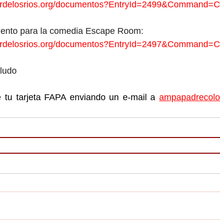
nerdelosrios.org/documentos?EntryId=2499&Command=
uento para la comedia Escape Room:
nerdelosrios.org/documentos?EntryId=2497&Command=
aludo
e tu tarjeta FAPA enviando un e-mail a 
ampapadrecol