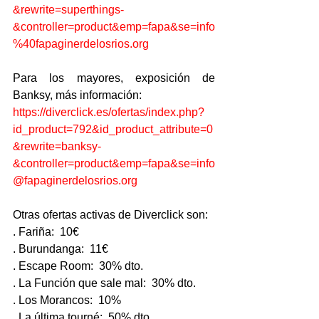
&rewrite=superthings-
&controller=product&emp=fapa&se=info
%40fapaginerdelosrios.org
Para los mayores, exposición de 
Banksy, más información:
https://diverclick.es/ofertas/index.php?
id_product=792&id_product_attribute=0
&rewrite=banksy-
&controller=product&emp=fapa&se=info
@fapaginerdelosrios.org
Otras ofertas activas de Diverclick son:
. Fariña:  10€
. Burundanga:  11€
. Escape Room:  30% dto.
. La Función que sale mal:  30% dto.
. Los Morancos:  10%
. La última tourné:  50% dto.