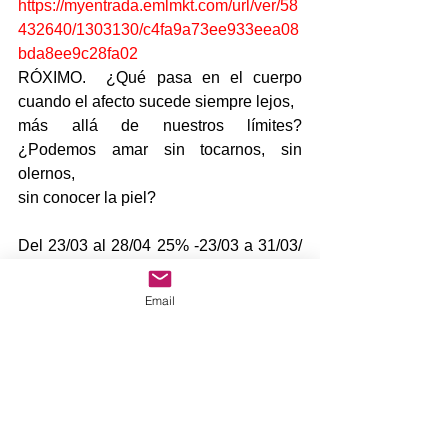
https://myentrada.emlmkt.com/url/ver/58
432640/1303130/c4fa9a73ee933eea08
bda8ee9c28fa02
RÓXIMO.  ¿Qué pasa en el cuerpo 
cuando el afecto sucede siempre lejos,
más allá de nuestros límites? 
¿Podemos amar sin tocarnos, sin 
olernos,
sin conocer la piel?
Del 23/03 al 28/04 25% -23/03 a 31/03/ 
15% resto de funciones
https://proticketing.com/myentrada/es_E
Email
S/entradas/evento/19722
CUIDADOS INTENSIVOS. Mar, Sol y 
Luz son tres hermanas que se 
presentan ante
nosotros con el corazón en la mano y 