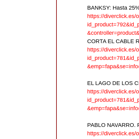
BANKSY: Hasta 25%
https://diverclick.es
id_product=792&id_p
&controller=product
CORTA EL CABLE ROJ
https://diverclick.es
id_product=781&id_p
&emp=fapa&se=info@
EL LAGO DE LOS CIS
https://diverclick.es
id_product=781&id_p
&emp=fapa&se=info@
PABLO NAVARRO. F
https://diverclick.es