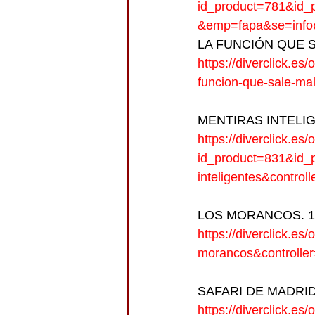
id_product=781&id_p
&emp=fapa&se=info@
LA FUNCIÓN QUE SA
https://diverclick.e
funcion-que-sale-ma
MENTIRAS INTELIGE
https://diverclick.es
id_product=831&id_p
inteligentes&contro
LOS MORANCOS. 10
https://diverclick.e
morancos&controlle
SAFARI DE MADRID.
https://diverclick.es