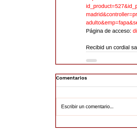
id_product=527&id_p
madrid&controller=p
adulto&emp=fapa&se
Página de acceso: 
d
Recibid un cordial sa
Comentarios
Escribir un comentario...