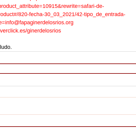
roduct_attribute=10915&rewrite=safari-de-
roduct#/820-fecha-30_03_2021/42-tipo_de_entrada-
=info@fapaginerdelosrios.org
iverclick.es/ginerdelosrios
ludo.