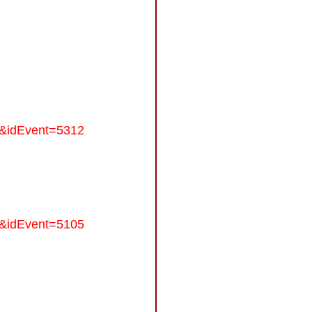
t&idEvent=5312
t&idEvent=5105