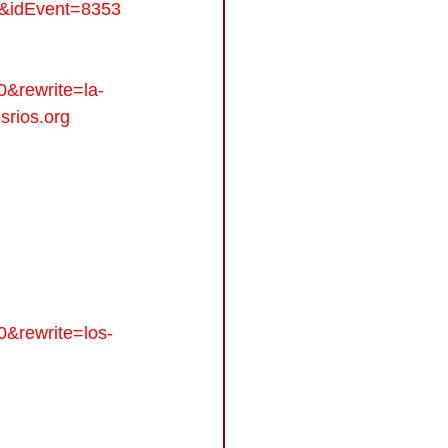
t&idEvent=8353
0&rewrite=la-
srios.org
0&rewrite=los-