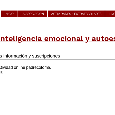
INICIO
LA ASOCIACION
ACTIVIDADES / EXTRAESCOLARES
¡¡ N
nteligencia emocional y autoe
s información y suscripciones
tividad online padrecoloma
.
767KB