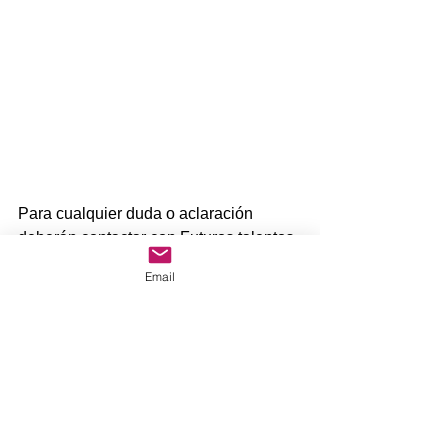
Para cualquier duda o aclaración 
deberán contactar con Futuros talentos 
a través del siguiente correo 
Email
electrónico 
info@futuros-talentos.com
 ó 
al teléfono 
675444605
.
AMPA Padre Coloma