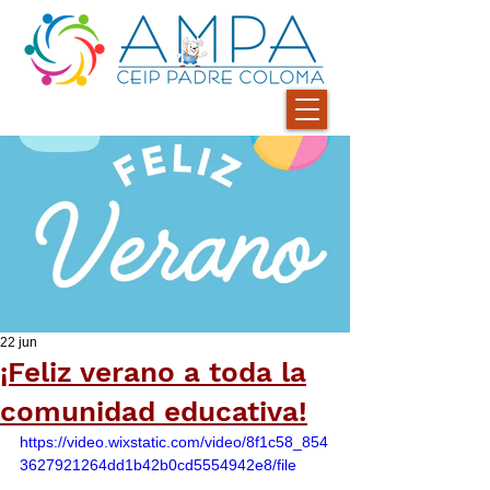
22 jun
¡Feliz verano a toda la
comunidad educativa!
https://video.wixstatic.com/video/8f1c58_854
3627921264dd1b42b0cd5554942e8/file