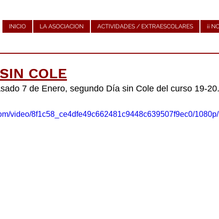
INICIO
LA ASOCIACION
ACTIVIDADES / EXTRAESCOLARES
¡¡ N
 SIN COLE
pasado 7 de Enero, segundo Día sin Cole del curso 19-20
ic.com/video/8f1c58_ce4dfe49c662481c9448c639507f9ec0/1080p/