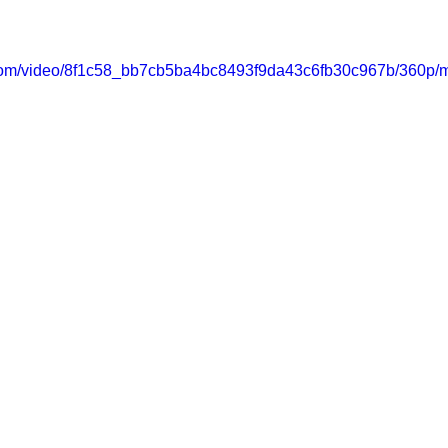
ic.com/video/8f1c58_bb7cb5ba4bc8493f9da43c6fb30c967b/360p/m