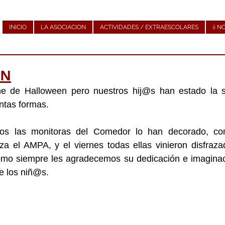
INICIO
LA ASOCIACION
ACTIVIDADES / EXTRAESCOLARES
¡¡ N
EN
e de Halloween pero nuestros hij@s han estado la 
intas formas.
s las monitoras del Comedor lo han decorado, con 
a el AMPA, y el viernes todas ellas vinieron disfraza
mo siempre les agradecemos su dedicación e imaginac
de los niñ@s.