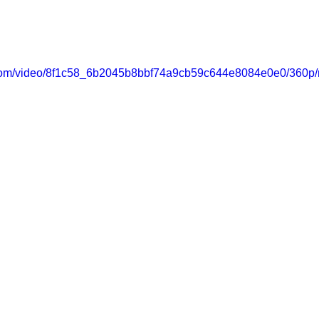
ic.com/video/8f1c58_6b2045b8bbf74a9cb59c644e8084e0e0/360p/