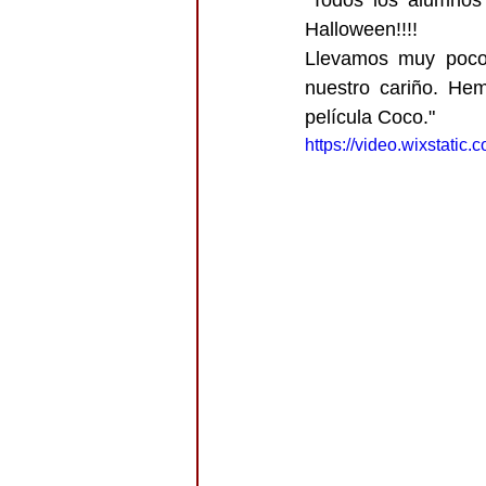
"Todos los alumnos 
Halloween!!!!
Llevamos muy pocos
nuestro cariño. Hem
película Coco."
https://video.wixstati