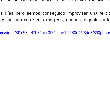
de la actividad de danza en la Escuela ExpresArte o
 días pero hemos conseguido improvisar una felicit
os bailado con seres mágicos, enanos, gigantes y la
c.com/video/8f1c58_ef7b89acc3f74ffeae1f2680d46f3de3/360p/mp4