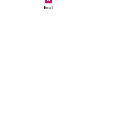
Email
Comentarios
Escribir un comentario...