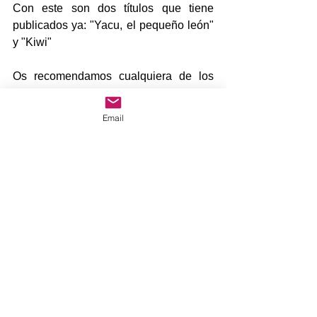
Con este son dos títulos que tiene 
publicados ya: "Yacu, el pequeño león" 
y "Kiwi"
Os recomendamos cualquiera de los 
dos para el disfrute de toda la familia.
Email
"Que el COVID no nos pare y a 
nuestros profes tampoco"
Comentarios
Escribir un comentario...