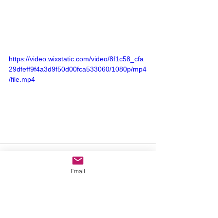
https://video.wixstatic.com/video/8f1c58_cfa
29dfeff9f4a3d9f50d00fca533060/1080p/mp4
/file.mp4
Email
Comentarios