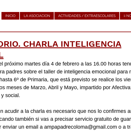
INICIO
LA ASOCIACION
ACTIVIDADES / EXTRAESCOLARES
¡¡ N
RIO. CHARLA INTELIGENCIA
L
 próximo martes día 4 de febrero a las 16.00 horas tend
ra padres sobre el taller de inteligencia emocional para 
y hasta 6º de Primaria, que está previsto se realice los vi
los meses de Marzo, Abril y Mayo, impartido por Afectiva
y social.
n acudir a la charla es necesario que nos lo confirmes a
icando también si vas a precisar servicio gratuito de guar
mar enviar un email a ampapadrecoloma@gmail.com o a tr