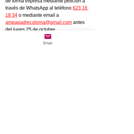
de forma expresa mediante petición a 
través de WhatsApp al teléfono 
623 16 
18 34
 o mediante email a 
ampapadrecoloma@gmail.com
 antes 
del lunes 25 de octubre.  
Email
Junta directiva AMPA CEIP Padre 
Coloma.
Comentarios
Escribir un comentario...
www.ampapadrecoloma.com
/
ampapadrecoloma@gmail.com