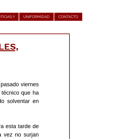
OTICIAS !!
UNIFORMIDAD
CONTACTO
LES,
 pasado viernes 
 técnico que ha 
o solventar en 
 esta tarde de 
 vez no surjan 