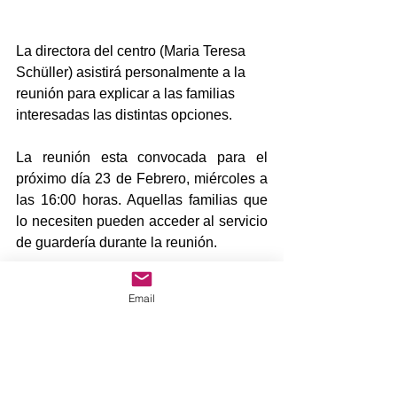
La directora del centro (Maria Teresa 
Schüller) asistirá personalmente a la 
reunión para explicar a las familias 
interesadas las distintas opciones. 
La reunión esta convocada para el 
próximo día 23 de Febrero, miércoles a 
las 16:00 horas. Aquellas familias que 
lo necesiten pueden acceder al servicio 
de guardería durante la reunión. 
Es necesario confirmar asistencia y si 
Email
se va a necesitar servicio de guardería 
en el mail del AMPA 
(
ampapadrecoloma@gmail.com
)
Saludos.