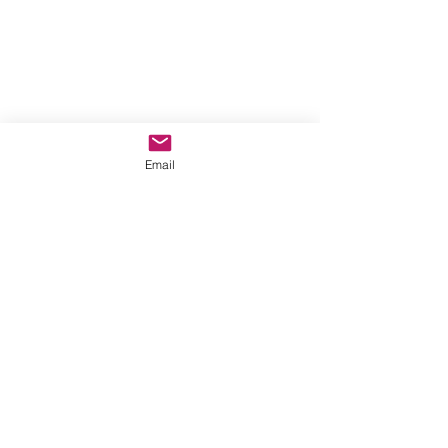
Email
Comentarios
Escribir un comentario...