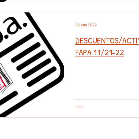
25 ene 2022
DESCUENTOS/ACTI
FAPA 17/21-22
www.ampapadrecoloma.com
/
ampapadrecoloma@gmail.com
 de atención: Lunes a Viernes de 9 a 14 horas /
C. Gutierez Canales, nº 19. 28022