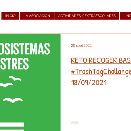
INICIO
LA ASOCIACION
ACTIVIDADES / EXTRAESCOLARES
¡¡ N
20 sept 2021
RETO RECOGER BA
#TrashTagChallange Jorna
18/09/2021