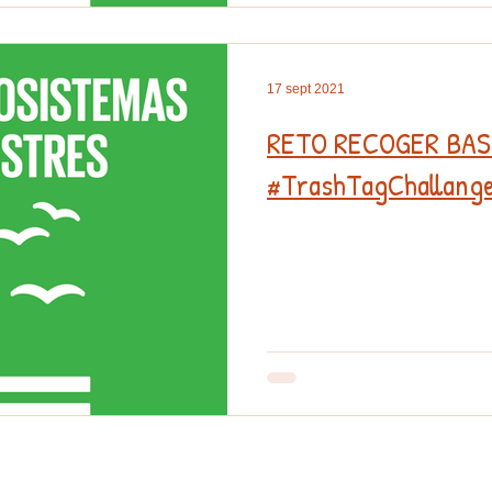
17 sept 2021
RETO RECOGER BA
#TrashTagChallang
www.ampapadrecoloma.com
/
ampapadrecoloma@gmail.com
 de atención: Lunes a Viernes de 9 a 14 horas /
C. Gutierez Canales, nº 19. 28022